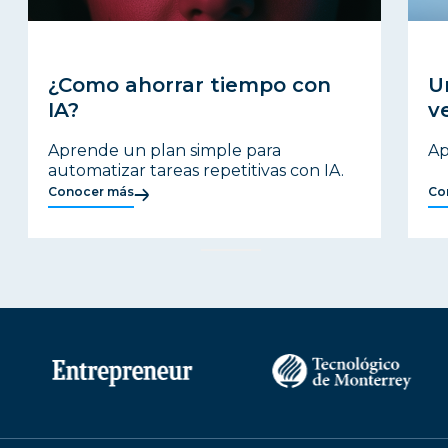
¿Como ahorrar tiempo con
U
IA?
v
Aprende un plan simple para
Ap
automatizar tareas repetitivas con IA.
Conocer más
Co