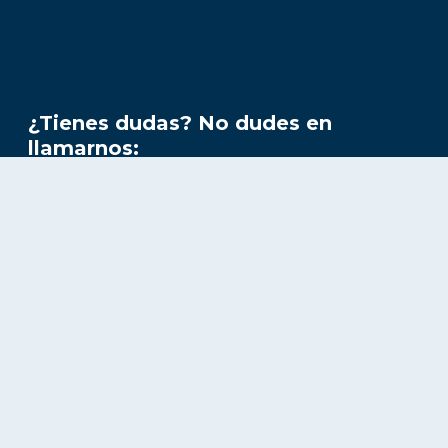
¿Tienes dudas? No dudes en
llamarnos:
800 863 2006
(55) 1209 2070
General
Inicio
¿Por qué Callpicker?
Conmutador virtual
Sigueme virtual